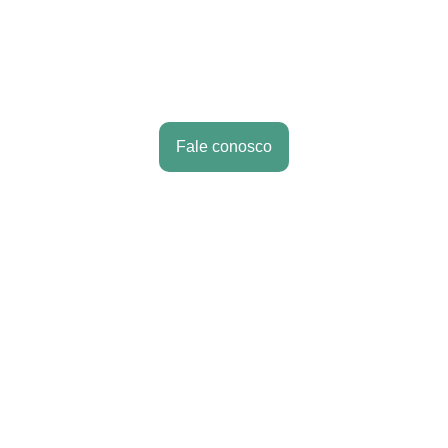
insights estratégicos para guiar as 
decisões de negócios futuras com base 
no desempenho das vendas e 
comportamento do cliente.
Fale conosco
Estruturação e 
Negociação do 
Trade Digital