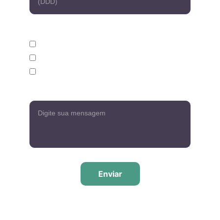
Seu ramo de atuação*
Varejo
Tecnologia
Outros
Mensagem*
Enviar